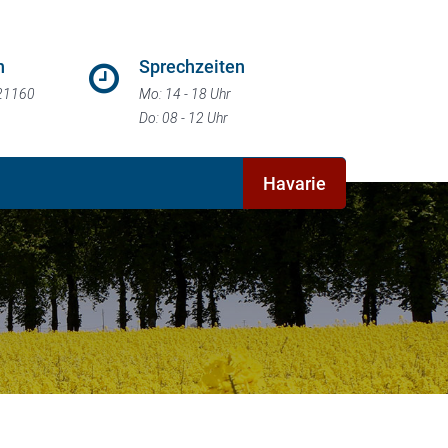
n
Sprechzeiten
21160
Mo: 14 - 18 Uhr
Do: 08 - 12 Uhr
Havarie